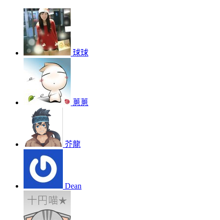
球球
蔥蔥
芥龍
Dean